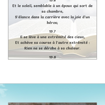
Et le soleil, semblable à un époux qui sort de
sa chambre,
S’élance dans la carrière avec la joie d’un
héros;
19.7
Il se lève à une extrémité des cieux,
Et achève sa course à l’autre extrémité :
Rien ne se dérobe à sa chaleur.
19.8
La loi de l’Éternel est parfaite, elle restaure
l’âme;
Le témoignage de l’Éternel est véritable, il
rend sage l’ignorant.
19.9
Les ordonnances de l’Éternel sont droites,
elles réjouissent le coeur;