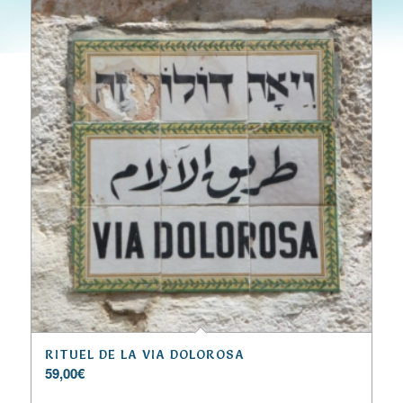
Les commandements de l’Éternel sont purs,
ils éclairent les yeux.
19.10
La crainte de l’Éternel est pure, elle
subsiste à toujours;
Les jugements de l’Éternel sont vrais, ils
sont tous justes.
19.11
Ils sont plus précieux que l’or, que beaucoup
d’or fin;
Ils sont plus doux que le miel, que celui qui
coule des rayons.
19.12
Ton serviteur aussi en reçoit instruction;
Pour qui les observe la récompense est
RITUEL DE LA VIA DOLOROSA
grande.
59,00
€
19.13